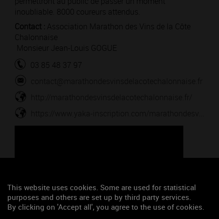
permettront au public de passer un moment
inoubliable. 8000 coureurs attendus.
Contact :
Association Marathon des Vins de la Côte
Chalonnaise
Monsieur Jean-Louis GOGUE
03 85 48 37 97
contact@marathondesvinsdelacotechalonnaise.fr
http://marathondesvinsdelacotechalonnaise.fr/
https://www.yaka-inscription.com/marathondesv...
This website uses cookies. Some are used for statistical
purposes and others are set up by third party services.
By clicking on 'Accept all', you agree to the use of cookies.
Google Maps is disabled.
Accept