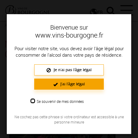
FR
Actualités
Agenda
Rendez-vous
Bienvenue sur
www.vins-bourgogne.fr
Marathon des Vins de la Côte
Pour visiter notre site, vous devez avoir l'âge légal pour
Chalonnaise - Givry
consommer de l'alcool dans votre pays de résidence.
Je n'ai pas l'âge légal
Du 28 mars au 29 mars 2026
J'ai l'âge légal
Se souvenir de mes données
Ne cochez pas cette phrase si votre ordinateur est accessible à une
personne mineure