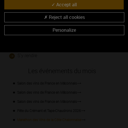
Accept all
Reject all cookies
Personalize
46.7826312, 4.7445687
S'y rendre
Les événements du mois
Salon des vins de France en Mâconnais
Salon des vins de France en Mâconnais
Salon des vins de France en Mâconnais
Fête du Crémant et Tape-Chaudrons 2026
Marathon des Vins de la Côte Chalonnaise