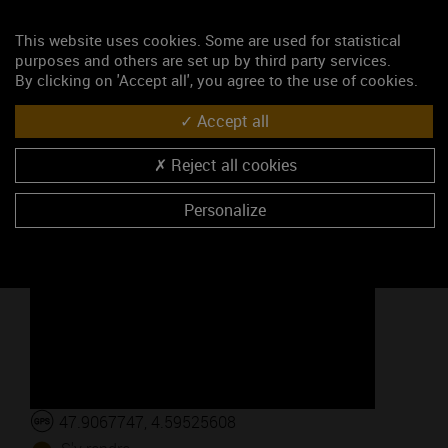
- Du 01 août 2025 à 19h00 au 02 août 2025 jusqu'à
23h00
This website uses cookies. Some are used for statistical
purposes and others are set up by third party services.
By clicking on 'Accept all', you agree to the use of cookies.
Accept all
Reject all cookies
Personalize
Google Maps is disabled.
Accept
47.9067747, 4.59525608