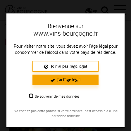
FR
Actualités
Agenda
Rendez-vous
Bienvenue sur
www.vins-bourgogne.fr
Les Nuits Bulleuses - Massingy
Pour visiter notre site, vous devez avoir l'âge légal pour
consommer de l'alcool dans votre pays de résidence.
Du 08 août au 09 août 2025
Je n'ai pas l'âge légal
J'ai l'âge légal
Se souvenir de mes données
Ne cochez pas cette phrase si votre ordinateur est accessible à une
personne mineure