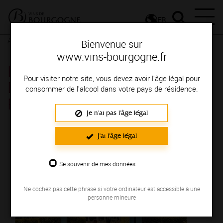
FR
Actualités
Agenda
Rendez-vous
Bienvenue sur
www.vins-bourgogne.fr
Les Jeudis Vignobles &
Pour visiter notre site, vous devez avoir l'âge légal pour
Découvertes au Hameau -
consommer de l'alcool dans votre pays de résidence.
Romaneche-Thorins
Je n'ai pas l'âge légal
Le 08 septembre 2022
J'ai l'âge légal
Se souvenir de mes données
Ne cochez pas cette phrase si votre ordinateur est accessible à une
personne mineure