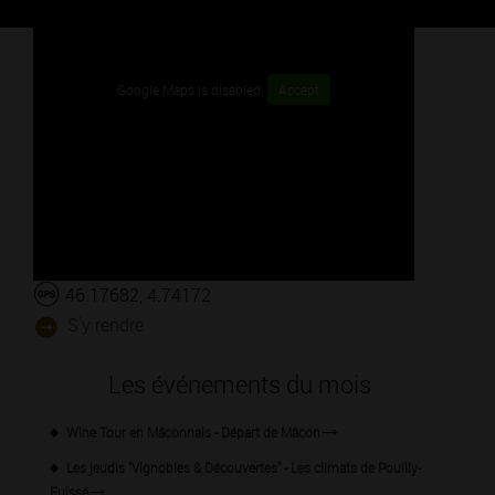
Google Maps is disabled.
Accept
46.17682, 4.74172
S'y rendre
Les événements du mois
Wine Tour en Mâconnais - Départ de Mâcon
Les jeudis "Vignobles & Découvertes" - Les climats de Pouilly-
Fuissé