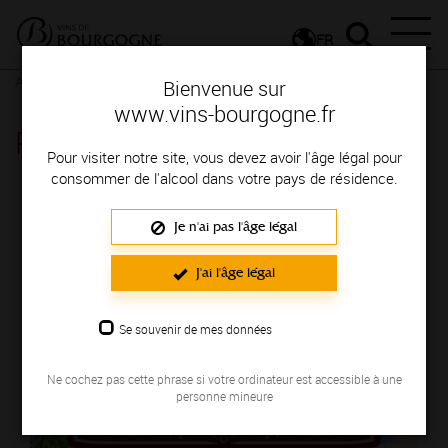
FR
Actualités
Agenda
Rendez-vous
Bienvenue sur
www.vins-bourgogne.fr
Rendez-vous
Pour visiter notre site, vous devez avoir l'âge légal pour
consommer de l'alcool dans votre pays de résidence.
ÉVÉNEMENTS EN JUIN 2026
Je n'ai pas l'âge légal
LE 06/06/2026
J'ai l'âge légal
Se souvenir de mes données
Ne cochez pas cette phrase si votre ordinateur est accessible à une
personne mineure