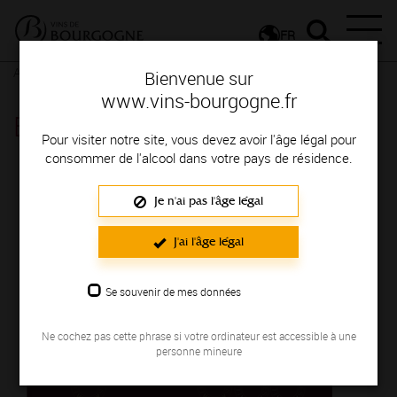
FR
Actualités
Agenda
Rendez-vous
Bienvenue sur
www.vins-bourgogne.fr
Elégance des Volnay - Volnay
Pour visiter notre site, vous devez avoir l'âge légal pour
consommer de l'alcool dans votre pays de résidence.
Le 28 juin 2025
Je n'ai pas l'âge légal
J'ai l'âge légal
Se souvenir de mes données
Ne cochez pas cette phrase si votre ordinateur est accessible à une
personne mineure