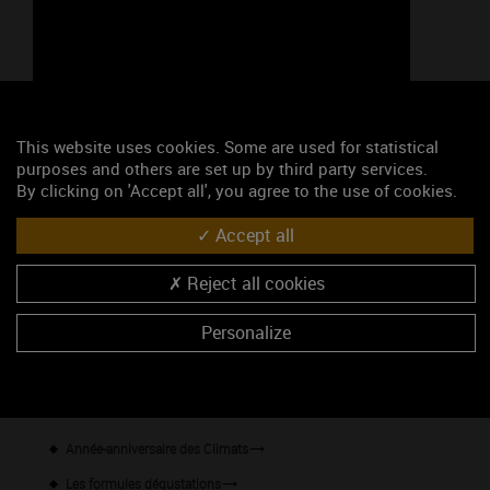
Google Maps is disabled.
Accept
This website uses cookies. Some are used for statistical
purposes and others are set up by third party services.
By clicking on 'Accept all', you agree to the use of cookies.
Accept all
Reject all cookies
47.0015100, 4.7816180
Personalize
S'y rendre
Les événements du mois
Année-anniversaire des Climats
Les formules dégustations