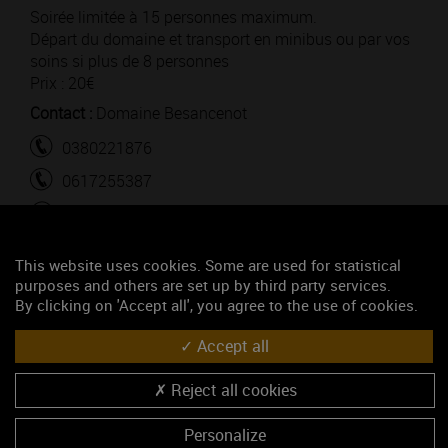
Soirée limitée à 15 personnes maximum.
Départ du domaine et transport en minibus ou par vos
soins si plus de 8 personnes
Prix : 20€
Contact :
Domaine Besancenot
0380221876
0617255387
contact@domaine-besancenot.fr
https://www.domaine-besancenot.fr/
This website uses cookies. Some are used for statistical
Autres dates :
purposes and others are set up by third party services.
- Le 05 juin 2025 de 18h00 à 20h00
By clicking on 'Accept all', you agree to the use of cookies.
- Le 19 juin 2025 de 18h00 à 20h00
Accept all
Reject all cookies
Personalize