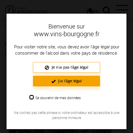
FR
Actualités
Agenda
Rendez-vous
Bienvenue sur
www.vins-bourgogne.fr
After Work autour des 1er crus
Pour visiter notre site, vous devez avoir l'âge légal pour
de Beaune - Beaune
consommer de l'alcool dans votre pays de résidence.
Je n'ai pas l'âge légal
Le 12 juin 2025
J'ai l'âge légal
Se souvenir de mes données
Ne cochez pas cette phrase si votre ordinateur est accessible à une
personne mineure