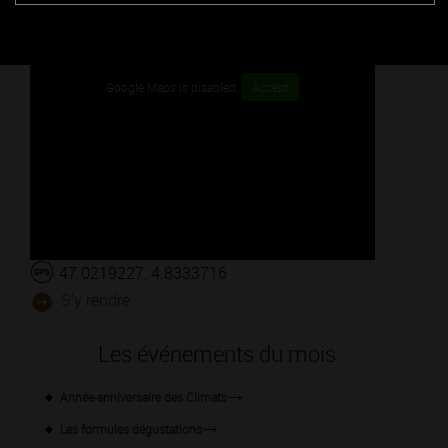
Google Maps is disabled.
Accept
47.0219227, 4.8333716
S'y rendre
Les événements du mois
Année-anniversaire des Climats
Les formules dégustations