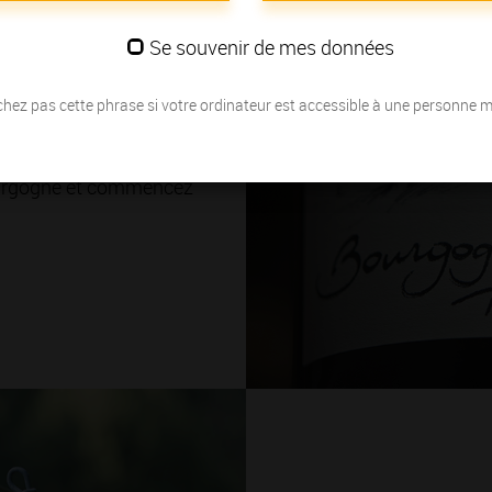
ations
Se souvenir de mes données
 ? Célèbre pour ses
Crus, la Bourgogne offre
hez pas cette phrase si votre ordinateur est accessible à une personne 
nales. Vous voulez les
Bourgogne et commencez