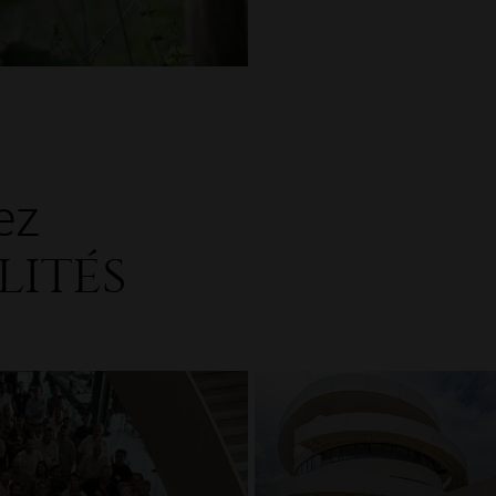
ez
lités