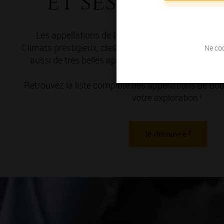
et ses appell
Les appellations de Bourgogne, vous connaissez
Climats prestigieux, classés en Premiers et Grands 
Ne coc
aussi de très belles appellations Villages et Régio
découvrir ?
Retrouvez la liste complète des appellations de 
votre exploration !
Je découvre !