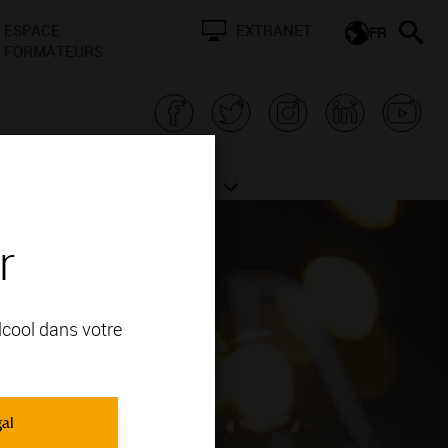
ESPACE
EXTRANET
FR
FORMATEURS
N BOURGOGNE
ACTUALITÉS
r
alcool dans votre
gal