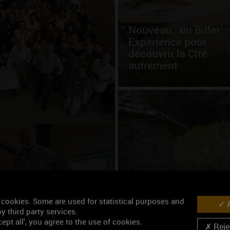
Nouveau : un Billet
Expérience pour
découvrir la Cité
autrement
auréats de la
Cet été, partez à la
rencontre des vins d
 cookies. Some are used for statistical purposes and
A
Bourgogne
y third party services.
ept all', you agree to the use of cookies.
Rejec