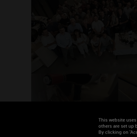
Découvrez les 188 vins l
Cave de Prestige 2026
This website uses
others are set up b
By clicking on 'Acc