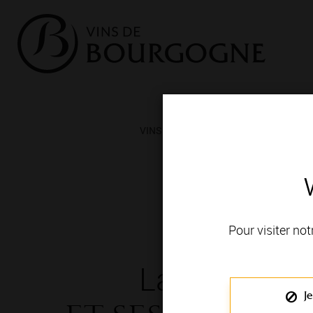
VINS ET TERROIRS
VIGNERONS 
Pour visiter not
La Bourgog
Je