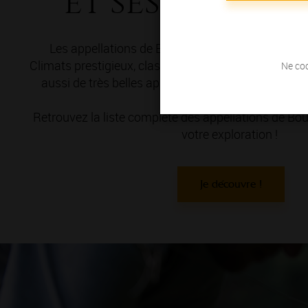
et ses appell
Les appellations de Bourgogne, vous connaissez
Climats prestigieux, classés en Premiers et Grands 
Ne coc
aussi de très belles appellations Villages et Régio
découvrir ?
Retrouvez la liste complète des appellations de 
votre exploration !
Je découvre !