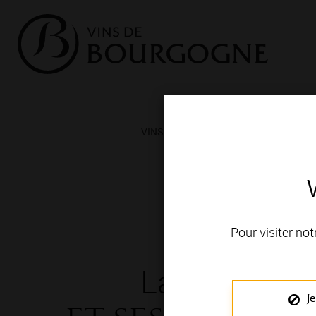
VINS ET TERROIRS
VIGNERONS 
Pour visiter not
La Bourgog
Je