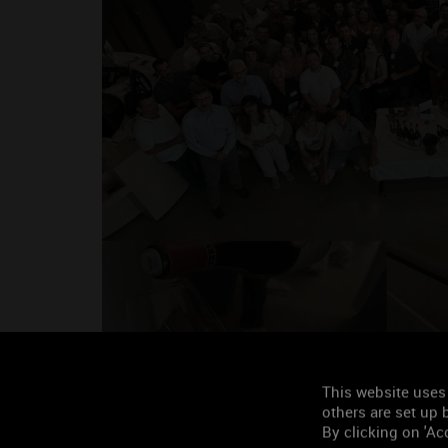
Découvrez les 188 vins l
Cave de Prestige 2026
This website uses
others are set up b
By clicking on 'Acc