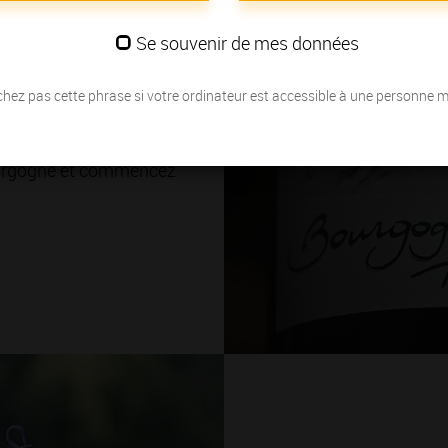
ations
Se souvenir de mes données
 ? Célèbre pour ses
Crus, la Bourgogne offre
hez pas cette phrase si votre ordinateur est accessible à une personne 
nales. Vous voulez les
Bourgogne et commencez