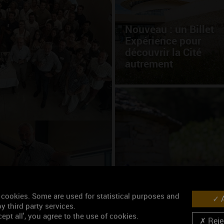
Nouveau : un Billet
Expérience pour
découvrir la Cité
autrement
auréats de la
Cet été, partez à la
rencontre des vins d
 cookies. Some are used for statistical purposes and
A
Bourgogne
y third party services.
ept all', you agree to the use of cookies.
Rejec