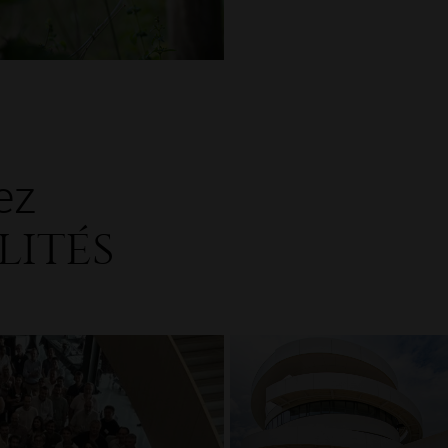
ez
lités