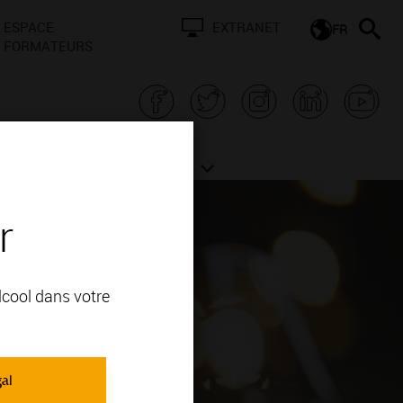
ESPACE
EXTRANET
FR
FORMATEURS
N BOURGOGNE
ACTUALITÉS
r
alcool dans votre
gal