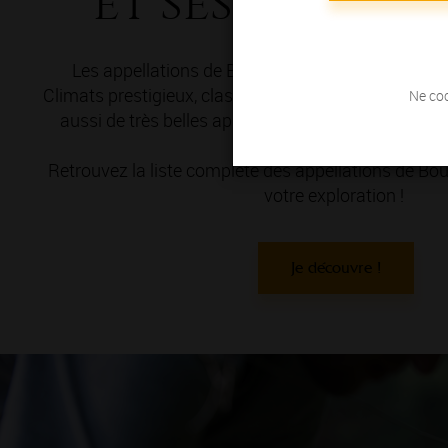
et ses appell
Les appellations de Bourgogne, vous connaissez
Climats prestigieux, classés en Premiers et Grands 
Ne coc
aussi de très belles appellations Villages et Régio
découvrir ?
Retrouvez la liste complète des appellations de 
votre exploration !
Je découvre !