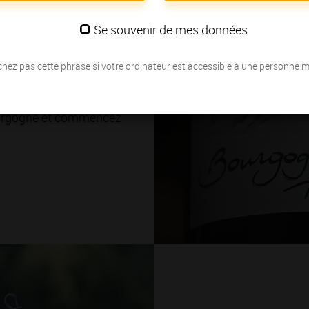
ations
Se souvenir de mes données
 ? Célèbre pour ses
Crus, la Bourgogne offre
hez pas cette phrase si votre ordinateur est accessible à une personne 
nales. Vous voulez les
Bourgogne et commencez