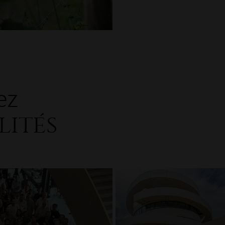
ez
lités