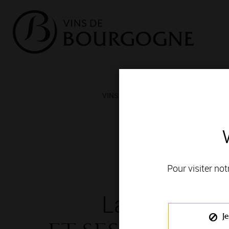
VINS ET TERROIRS
VIGNERONS 
Pour visiter not
La Bourgog
Je