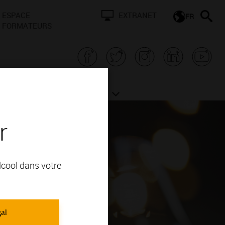
ESPACE
EXTRANET
FR
FORMATEURS
N BOURGOGNE
ACTUALITÉS
r
alcool dans votre
gal