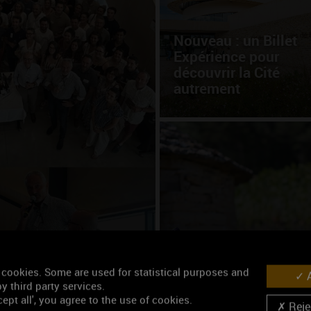
Nouveau : un Billet
Expérience pour
découvrir la Cité
autrement
auréats de la
Cet été, partez à la
rencontre des vins d
 cookies. Some are used for statistical purposes and
A
Bourgogne
y third party services.
ept all', you agree to the use of cookies.
Rejec