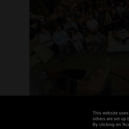
Découvrez les 188 vins l
Cave de Prestige 2026
This website uses
others are set up b
By clicking on 'Acc