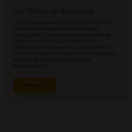
Espace Conseils
Les Climats de Bourgogne
A votre disposition, tous les conseils pour
Inscrits au patrimoine mondial de l’UNESCO, les
apprendre à choisir votre vin, à quel moment le
Climats sont l’expression même du terroir
déboucher, à quelle température le servir ou encore
bourguignon. Ce terme désigne une parcelle de
quels verres privilégier pour ce dernier !
vignes aux caractéristiques géologiques,
hydrométriques et d'exposition particulières qui
donnent toute leur identité aux vins de Bourgogne.
Apprenez-en plus sur cette spécificité
bourguignonne !
Je découvre !