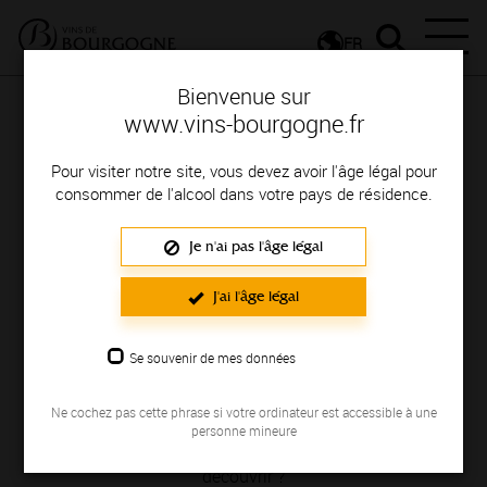
FR
Bienvenue sur
www.vins-bourgogne.fr
Pour visiter notre site, vous devez avoir l'âge légal pour
consommer de l'alcool dans votre pays de résidence.
Je n'ai pas l'âge légal
La Bourgogne
J'ai l'âge légal
et ses appellations
Se souvenir de mes données
Les appellations de Bourgogne, vous connaissez ?
Célèbre pour ses Climats prestigieux, classés en Premiers
Ne cochez pas cette phrase si votre ordinateur est accessible à une
et Grands Crus, la Bourgogne offre aussi de très belles
personne mineure
appellations Villages et Régionales. Vous voulez les
découvrir ?