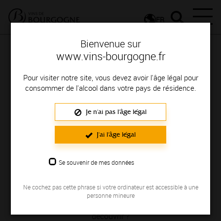
FR
Bienvenue sur
www.vins-bourgogne.fr
Pour visiter notre site, vous devez avoir l'âge légal pour
consommer de l'alcool dans votre pays de résidence.
Je n'ai pas l'âge légal
La Bourgogne
J'ai l'âge légal
et ses appellations
Se souvenir de mes données
Les appellations de Bourgogne, vous connaissez ?
Célèbre pour ses Climats prestigieux, classés en Premiers
Ne cochez pas cette phrase si votre ordinateur est accessible à une
et Grands Crus, la Bourgogne offre aussi de très belles
personne mineure
appellations Villages et Régionales. Vous voulez les
découvrir ?