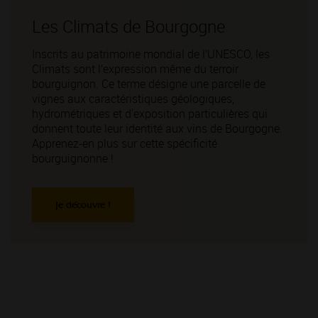
Espace Conseils
Les Climats de Bourgogne
A votre disposition, tous les conseils pour
Inscrits au patrimoine mondial de l’UNESCO, les
apprendre à choisir votre vin, à quel moment le
Climats sont l’expression même du terroir
déboucher, à quelle température le servir ou encore
bourguignon. Ce terme désigne une parcelle de
quels verres privilégier pour ce dernier !
vignes aux caractéristiques géologiques,
hydrométriques et d'exposition particulières qui
donnent toute leur identité aux vins de Bourgogne.
Apprenez-en plus sur cette spécificité
bourguignonne !
Je découvre !